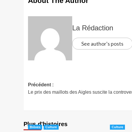
About The Author
La Rédaction
See author's posts
Précédent :
Le prix des maillots des Aigles suscite la controve
Plus d'histoires
Brèves
Culture
Culture