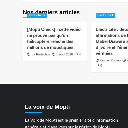
Nos derniers articles
Fact check
Fact check
[Mopti Check] : cette vidéo
Électricité : deu
ne prouve pas qu’un
affirmations de
hélicoptère relâche des
Mabel Diawara s
millions de moustiques
d’Ivoire et l’éne
vérifiées
La Rédaction
5 août 2026
0
Oumar Kontao
0
La voix de Mopti
La Voix de Mopti est le premier site d’information
générale et d’analyses sur la région de Mopti.