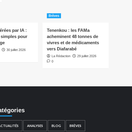
Brèves
rées par IA :
Tenenkou : les FAMa
s simples pour
acheminent 48 tonnes de
ège
vivres et de médicaments
vers Diafarabé
30 juillet 2026
La Rédaction
29 juillet 2026
0
atégories
ACTUALITÉS
ANALYSES
BLOG
BRÈVES