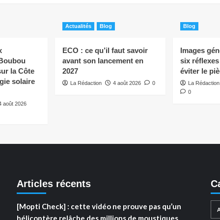
Actualités
Blog
Blog
x
ECO : ce qu’il faut savoir
Images géné
 Boubou
avant son lancement en
six réflexe
ur la Côte
2027
éviter le pi
rgie solaire
La Rédaction
4 août 2026
0
La Rédaction
0
4 août 2026
Articles récents
C
[Mopti Check] : cette vidéo ne prouve pas qu’un
hélicoptère relâche des millions de moustiques