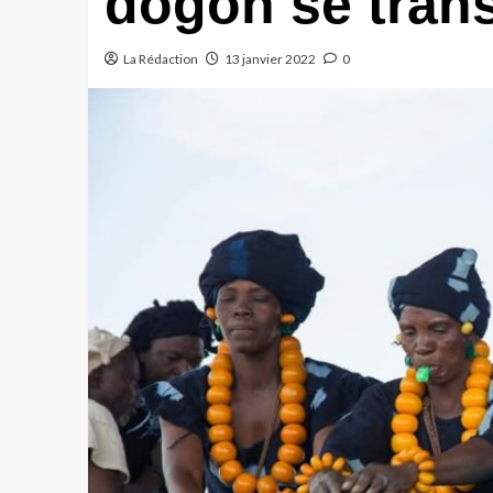
dogon se tran
La Rédaction
13 janvier 2022
0