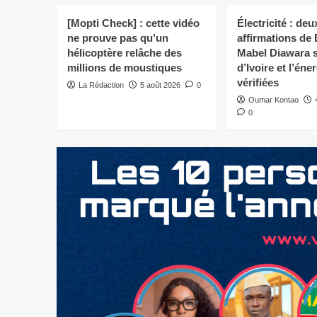
[Mopti Check] : cette vidéo
Électricité : deu
ne prouve pas qu’un
affirmations de
hélicoptère relâche des
Mabel Diawara s
millions de moustiques
d’Ivoire et l’éne
vérifiées
La Rédaction
5 août 2026
0
Oumar Kontao
0