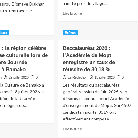
à moto près du village...
ssirou Diomaye Diakhar
entretenu avec le
Lire la suite
lture
Brèves
: la région célèbre
Baccalauréat 2026 :
se culturelle lors de
l’Académie de Mopti
ère Journée
enregistre un taux de
le à Bamako
réussite de 30,18 %
on
22 juillet 2026
0
La Rédaction
15 juillet 2026
0
e la Culture de Bamako a
Les résultats du baccalauréat
 samedi 18 juillet 2026, la
général, session de juin 2026, sont
ition de la Journée
désormais connus pour l’Académie
 la région de...
d’enseignement de Mopti. Sur 4507
candidats inscrits, 3519 ont
effectivement composé...
Lire la suite