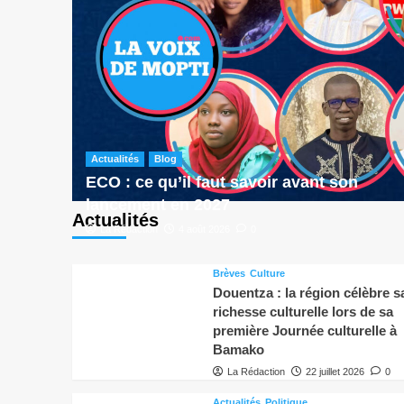
Actualités
Blog
ECO : ce qu’il faut savoir avant son
lancement en 2027
Actualités
La Rédaction
4 août 2026
0
Brèves
Culture
Douentza : la région célèbre s
richesse culturelle lors de sa
première Journée culturelle à
Bamako
La Rédaction
22 juillet 2026
0
Actualités
Politique