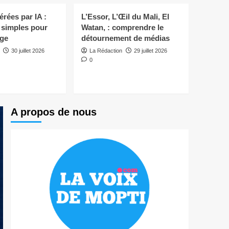
acheminent 48 tonnes
de vivres et de
rées par IA :
L’Essor, L’Œil du Mali, El
5
médicaments vers
s simples pour
Watan, : comprendre le
Diafarabé
ège
détournement de médias
Fact check
[Mopti Check] : cette
30 juillet 2026
La Rédaction
29 juillet 2026
vidéo ne prouve pas
0
qu’un hélicoptère
1
relâche des millions de
moustiques
Fact check
Électricité : deux
A propos de nous
affirmations de
Boubou Mabel Diawara
2
sur la Côte d’Ivoire et
l’énergie solaire
vérifiées
Actualités
Blog
ECO : ce qu’il faut
savoir avant son
lancement en 2027
3
Blog
Images générées par IA