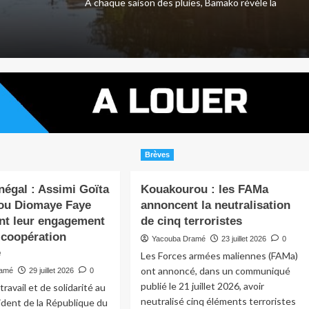
amako À chaque saison des pluies, Bamako révèle la
Brèves
négal : Assimi Goïta
Kouakourou : les FAMa
rou Diomaye Faye
annoncent la neutralisation
ent leur engagement
de cinq terroristes
 coopération
Yacouba Dramé
23 juillet 2026
0
e
Les Forces armées maliennes (FAMa)
ont annoncé, dans un communiqué
ramé
29 juillet 2026
0
publié le 21 juillet 2026, avoir
travail et de solidarité au
neutralisé cinq éléments terroristes
sident de la République du