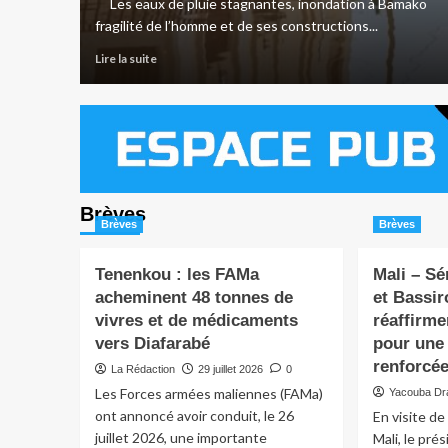
Les eaux de pluie stagnantes, inondation à B
fragilité de l’homme et de ses constructions...
Lire la suite
Brèves
Brèves
Brèves
Tenenkou : les FAMa
Mali – Sé
acheminent 48 tonnes de
et Bassi
vivres et de médicaments
réaffirm
vers Diafarabé
pour une
renforcé
La Rédaction
29 juillet 2026
0
Les Forces armées maliennes (FAMa)
Yacouba D
ont annoncé avoir conduit, le 26
En visite de 
juillet 2026, une importante
Mali, le pré