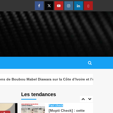
affirmations de
Boubou Mabel Diawara
2
sur la Côte d’Ivoire et
l’énergie solaire
vérifiées
Actualités
Blog
ECO : ce qu’il faut
savoir avant son
lancement en 2027
3
Blog
Images générées par IA
: six réflexes simples
pour éviter le piège
4
Brèves
 Diawara sur la Côte d’Ivoire et l’énergie solaire vérifiées
Tenenkou : les FAMa
acheminent 48 tonnes
de vivres et de
Les tendances
5
médicaments vers
Diafarabé
Fact check
[Mopti Check] : cette