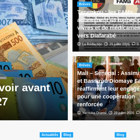
Brèves
Tenenkou : les FAMa
acheminent 48 tonnes 
vivres et de médicamen
vers Diafarabé
La Rédaction
29 juillet 2026
0
Brèves
Culture
Douentza : la
Brèves
richesse cult
Mali – Sénégal : Assimi
et Bassirou Diomaye F
voir avant
première Jou
réaffirment leur engag
pour une coopération
27
Bamako
renforcée
La Rédaction
Yacouba Dramé
22 juillet 2026
29 juillet 2026
0
Actualités
Blog
Blog