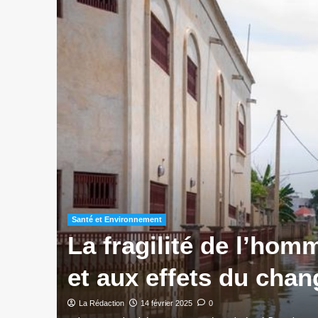
Santé et Environnement
La fragilité de l’hom
et aux effets du cha
La Rédaction
14 février 2025
0
e de 77