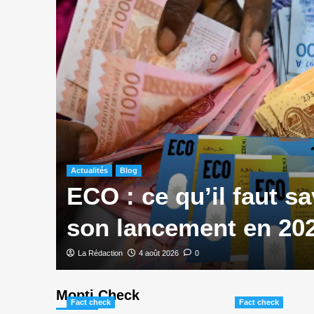
Actualités
Blog
lets
ECO : ce qu’il faut sa
son lancement en 20
La Rédaction
4 août 2026
0
Mopti Check
Fact check
Fact check