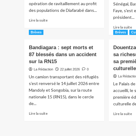
opération de ravitaillement au profit
Sénégal, Ba
des populations de Diafarabé dans...
Faye, s'est 
président...
Lire la suite
Lire la suite
Brèves
Brèves
Cu
Bandiagara : sept morts et
Douentza 
87 blessés dans un accident
sa riches
sur la RN15
sa premi
culturel
La Rédaction
22 juillet 2026
0
Un camion transportant des réfugiés
La Rédacti
s’est renversé le 14 juillet 2026 entre
Le Palais d
Mandoly et Songobia, sur la route
accueilli, le
nationale 15 (RN15), dans le cercle
première éd
de...
culturelle de
Lire la suite
Lire la suite