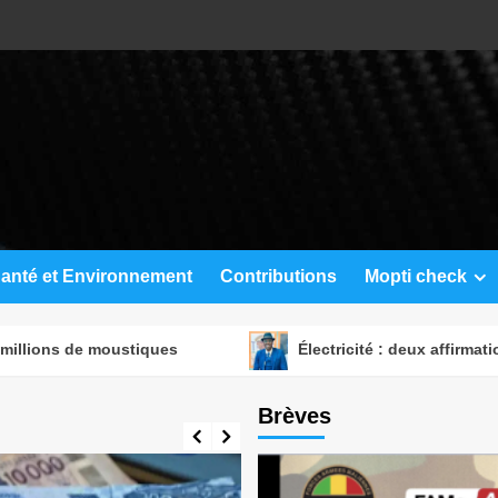
anté et Environnement
Contributions
Mopti check
iques
Électricité : deux affirmations de Boubou Mabel
Brèves