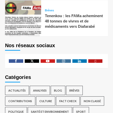
Brèves
Tenenkou : les FAMa acheminent
48 tonnes de vivres et de
médicaments vers Diafarabé
Nos réseaux sociaux
Catégories
ACTUALITÉS
ANALYSES
BLOG
BRÈVES
CONTRIBUTIONS
CULTURE
FACT CHECK
NON CLASSÉ
POLITIQUE
SANTÉ ET ENVIRONNEMENT
SPORT