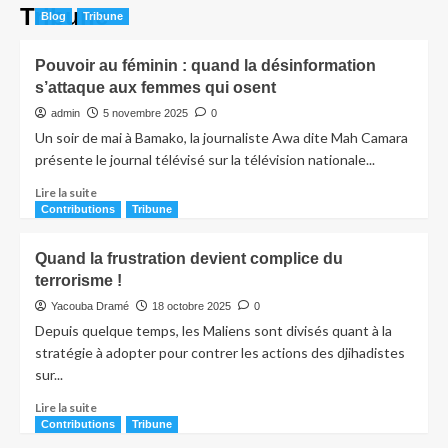
Tribune
Blog
Tribune
Pouvoir au féminin : quand la désinformation
s’attaque aux femmes qui osent
admin
5 novembre 2025
0
Un soir de mai à Bamako, la journaliste Awa dite Mah Camara
présente le journal télévisé sur la télévision nationale...
Lire la suite
Contributions
Tribune
Quand la frustration devient complice du
terrorisme !
Yacouba Dramé
18 octobre 2025
0
Depuis quelque temps, les Maliens sont divisés quant à la
stratégie à adopter pour contrer les actions des djihadistes
sur...
Lire la suite
Contributions
Tribune