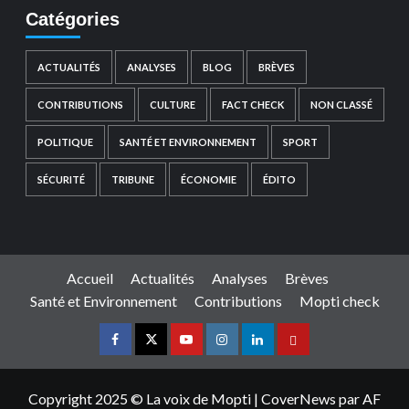
Catégories
ACTUALITÉS
ANALYSES
BLOG
BRÈVES
CONTRIBUTIONS
CULTURE
FACT CHECK
NON CLASSÉ
POLITIQUE
SANTÉ ET ENVIRONNEMENT
SPORT
SÉCURITÉ
TRIBUNE
ÉCONOMIE
ÉDITO
Accueil
Actualités
Analyses
Brèves
Santé et Environnement
Contributions
Mopti check
Copyright 2025 © La voix de Mopti
|
CoverNews
par AF