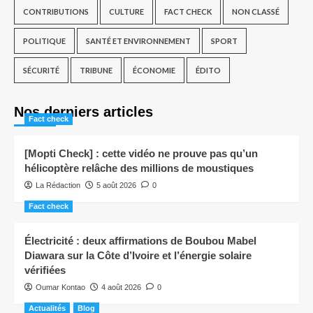
CONTRIBUTIONS
CULTURE
FACT CHECK
NON CLASSÉ
POLITIQUE
SANTÉ ET ENVIRONNEMENT
SPORT
SÉCURITÉ
TRIBUNE
ÉCONOMIE
ÉDITO
Nos derniers articles
Fact check
[Mopti Check] : cette vidéo ne prouve pas qu’un
hélicoptère relâche des millions de moustiques
La Rédaction
5 août 2026
0
Fact check
Électricité : deux affirmations de Boubou Mabel
Diawara sur la Côte d’Ivoire et l’énergie solaire
vérifiées
Oumar Kontao
4 août 2026
0
Actualités
Blog