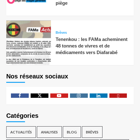
piège
Brèves
Tenenkou : les FAMa acheminent
48 tonnes de vivres et de
médicaments vers Diafarabé
Nos réseaux sociaux
Catégories
ACTUALITÉS
ANALYSES
BLOG
BRÈVES