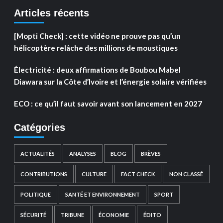
Articles récents
[Mopti Check] : cette vidéo ne prouve pas qu’un
hélicoptère relâche des millions de moustiques
Électricité : deux affirmations de Boubou Mabel
Diawara sur la Côte d’Ivoire et l’énergie solaire vérifiées
ECO : ce qu’il faut savoir avant son lancement en 2027
Catégories
ACTUALITÉS
ANALYSES
BLOG
BRÈVES
CONTRIBUTIONS
CULTURE
FACT CHECK
NON CLASSÉ
POLITIQUE
SANTÉ ET ENVIRONNEMENT
SPORT
SÉCURITÉ
TRIBUNE
ÉCONOMIE
ÉDITO