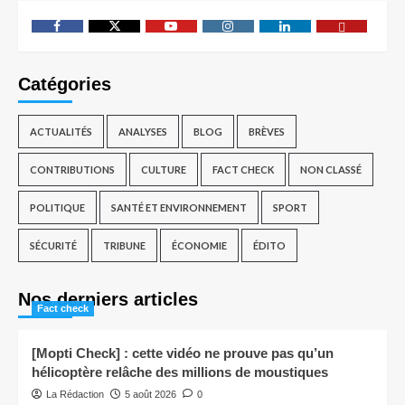
Catégories
ACTUALITÉS
ANALYSES
BLOG
BRÈVES
CONTRIBUTIONS
CULTURE
FACT CHECK
NON CLASSÉ
POLITIQUE
SANTÉ ET ENVIRONNEMENT
SPORT
SÉCURITÉ
TRIBUNE
ÉCONOMIE
ÉDITO
Nos derniers articles
Fact check
[Mopti Check] : cette vidéo ne prouve pas qu’un
hélicoptère relâche des millions de moustiques
La Rédaction
5 août 2026
0