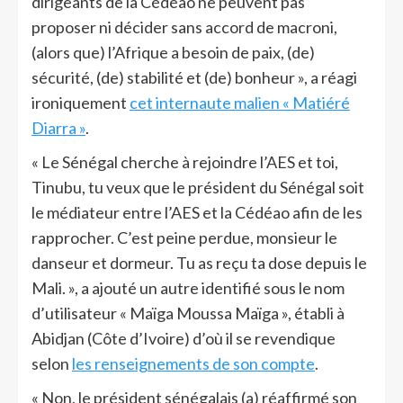
dirigeants de la Cédéao ne peuvent pas
proposer ni décider sans accord de macroni,
(alors que) l’Afrique a besoin de paix, (de)
sécurité, (de) stabilité et (de) bonheur », a réagi
ironiquement
cet internaute malien « Matiéré
Diarra »
.
« Le Sénégal cherche à rejoindre l’AES et toi,
Tinubu, tu veux que le président du Sénégal soit
le médiateur entre l’AES et la Cédéao afin de les
rapprocher. C’est peine perdue, monsieur le
danseur et dormeur. Tu as reçu ta dose depuis le
Mali. », a ajouté un autre identifié sous le nom
d’utilisateur « Maïga Moussa Maïga », établi à
Abidjan (Côte d’Ivoire) d’où il se revendique
selon
les renseignements de son compte
.
« Non, le président sénégalais (a) réaffirmé son