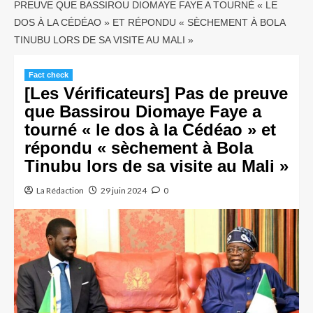
PREUVE QUE BASSIROU DIOMAYE FAYE A TOURNÉ « LE
DOS À LA CÉDÉAO » ET RÉPONDU « SÈCHEMENT À BOLA
TINUBU LORS DE SA VISITE AU MALI »
Fact check
[Les Vérificateurs] Pas de preuve
que Bassirou Diomaye Faye a
tourné « le dos à la Cédéao » et
répondu « sèchement à Bola
Tinubu lors de sa visite au Mali »
La Rédaction
29 juin 2024
0