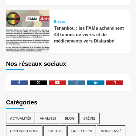
Brèves
Tenenkou : les FAMa acheminent
48 tonnes de vivres et de
médicaments vers Diafarabé
Nos réseaux sociaux
Catégories
ACTUALITÉS
ANALYSES
BLOG
BRÈVES
CONTRIBUTIONS
CULTURE
FACT CHECK
NON CLASSÉ