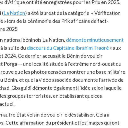
 d’Afrique ont été enregistrées pour les Prix en 2025.
 (
La Nation
) a été lauréat de la catégorie « Vérification
té » lors de la cérémonie des Prix africains de fact-
bre 2025.
ien national béninois La Nation,
démonte minutieusement
à la suite du
discours du Capitaine Ibrahim Traoré
« aux
let 2024. Ce dernier accusait le Bénin de vouloir
 et Porga — une localité située à l’extrême nord-ouest du
le prouve que les photos censées montrer une base militaire
 au Bénin, et que la vidéo associée documente l’arrivée de
chad. Gbaguidi démonte également l’idée selon laquelle
 des groupes terroristes, en établissant que ces
actuel.
 autre État voisin de vouloir le déstabiliser. Cela a
s. Cette affirmation du président et les images qui ont