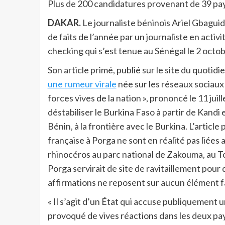
Plus de 200 candidatures provenant de 39 pays
DAKAR.
Le journaliste béninois Ariel Gbaguidi
de faits de l’année par un journaliste en activi
checking qui s’est tenue au Sénégal le 2 octo
Son article primé, publié sur le site du quotid
une rumeur virale
née sur les réseaux sociaux 
forces vives de la nation », prononcé le 11 juil
déstabiliser le Burkina Faso à partir de Kandi
Bénin, à la frontière avec le Burkina. L’artic
française à Porga ne sont en réalité pas liées
rhinocéros au parc national de Zakouma, au T
Porga servirait de site de ravitaillement pour
affirmations ne reposent sur aucun élément f
« Il s’agit d’un État qui accuse publiquement un
provoqué de vives réactions dans les deux pay