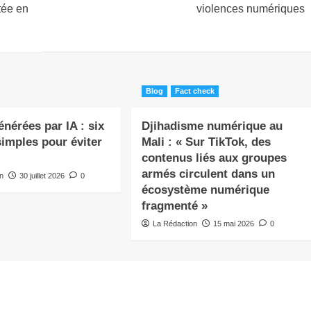
tée en
violences numériques
Blog
Fact check
nérées par IA : six
Djihadisme numérique au
simples pour éviter
Mali : « Sur TikTok, des
contenus liés aux groupes
armés circulent dans un
on
30 juillet 2026
0
écosystème numérique
fragmenté »
La Rédaction
15 mai 2026
0