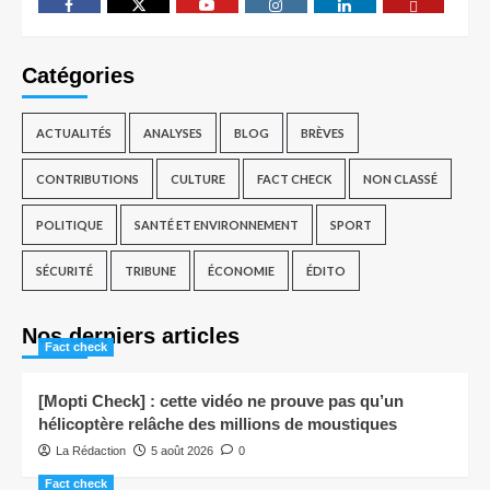
Catégories
ACTUALITÉS
ANALYSES
BLOG
BRÈVES
CONTRIBUTIONS
CULTURE
FACT CHECK
NON CLASSÉ
POLITIQUE
SANTÉ ET ENVIRONNEMENT
SPORT
SÉCURITÉ
TRIBUNE
ÉCONOMIE
ÉDITO
Nos derniers articles
Fact check
[Mopti Check] : cette vidéo ne prouve pas qu’un
hélicoptère relâche des millions de moustiques
La Rédaction
5 août 2026
0
Fact check