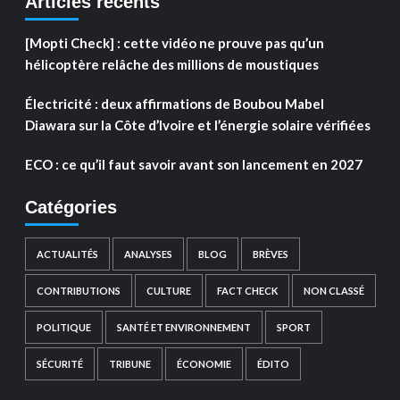
Articles récents
[Mopti Check] : cette vidéo ne prouve pas qu’un
hélicoptère relâche des millions de moustiques
Électricité : deux affirmations de Boubou Mabel
Diawara sur la Côte d’Ivoire et l’énergie solaire vérifiées
ECO : ce qu’il faut savoir avant son lancement en 2027
Catégories
ACTUALITÉS
ANALYSES
BLOG
BRÈVES
CONTRIBUTIONS
CULTURE
FACT CHECK
NON CLASSÉ
POLITIQUE
SANTÉ ET ENVIRONNEMENT
SPORT
SÉCURITÉ
TRIBUNE
ÉCONOMIE
ÉDITO