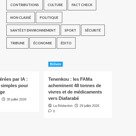
CONTRIBUTIONS
CULTURE
FACT CHECK
NON CLASSÉ
POLITIQUE
SANTÉ ET ENVIRONNEMENT
SPORT
SÉCURITÉ
TRIBUNE
ÉCONOMIE
ÉDITO
Brèves
rées par IA :
Tenenkou : les FAMa
s simples pour
acheminent 48 tonnes de
ège
vivres et de médicaments
vers Diafarabé
30 juillet 2026
La Rédaction
29 juillet 2026
0