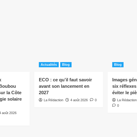
Actualités
Blog
Blog
x
ECO : ce qu’il faut savoir
Images géné
 Boubou
avant son lancement en
six réflexe
ur la Côte
2027
éviter le pi
rgie solaire
La Rédaction
4 août 2026
0
La Rédaction
0
4 août 2026