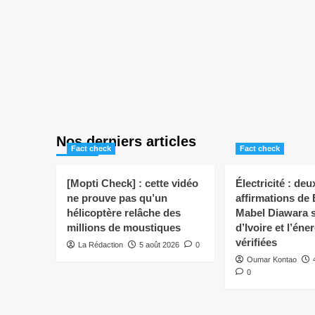
Nos derniers articles
Fact check
Fact check
[Mopti Check] : cette vidéo
Électricité : deu
ne prouve pas qu’un
affirmations de
hélicoptère relâche des
Mabel Diawara s
millions de moustiques
d’Ivoire et l’éne
vérifiées
La Rédaction
5 août 2026
0
Oumar Kontao
0