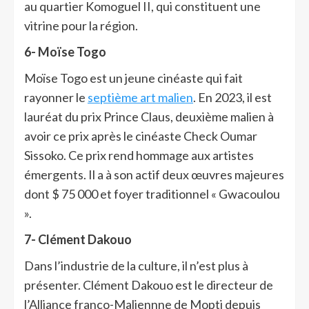
au quartier Komoguel II, qui constituent une
vitrine pour la région.
6-
Moïse Togo
Moïse Togo est un jeune cinéaste qui fait
rayonner le
septième art malien
. En 2023, il est
lauréat du prix Prince Claus, deuxième malien à
avoir ce prix après le cinéaste Check Oumar
Sissoko. Ce prix rend hommage aux artistes
émergents. Il a à son actif deux œuvres majeures
dont $ 75 000 et foyer traditionnel « Gwacoulou
».
7-
Clément Dakouo
Dans l’industrie de la culture, il n’est plus à
présenter. Clément Dakouo est le directeur de
l’Alliance franco-Maliennne de Mopti depuis