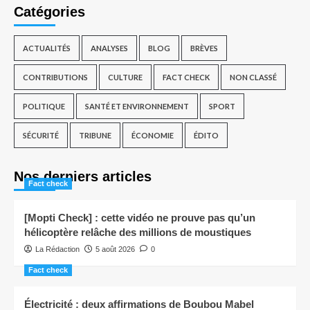
Catégories
ACTUALITÉS
ANALYSES
BLOG
BRÈVES
CONTRIBUTIONS
CULTURE
FACT CHECK
NON CLASSÉ
POLITIQUE
SANTÉ ET ENVIRONNEMENT
SPORT
SÉCURITÉ
TRIBUNE
ÉCONOMIE
ÉDITO
Nos derniers articles
Fact check
[Mopti Check] : cette vidéo ne prouve pas qu’un
hélicoptère relâche des millions de moustiques
La Rédaction
5 août 2026
0
Fact check
Électricité : deux affirmations de Boubou Mabel