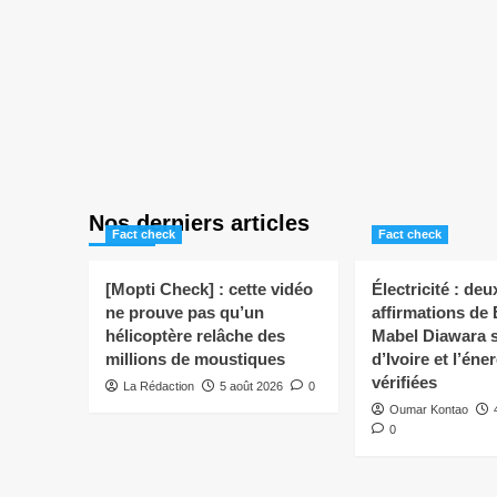
Nos derniers articles
Fact check
Fact check
[Mopti Check] : cette vidéo
Électricité : deu
ne prouve pas qu’un
affirmations de
hélicoptère relâche des
Mabel Diawara s
millions de moustiques
d’Ivoire et l’éne
vérifiées
La Rédaction
5 août 2026
0
Oumar Kontao
0