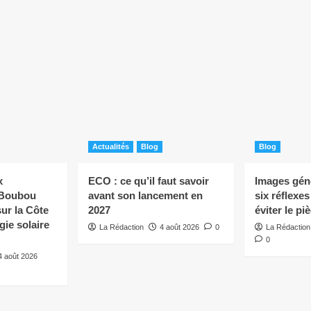
Actualités
Blog
Blog
x
ECO : ce qu’il faut savoir
Images géné
 Boubou
avant son lancement en
six réflexe
ur la Côte
2027
éviter le pi
rgie solaire
La Rédaction
4 août 2026
0
La Rédaction
0
4 août 2026