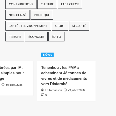
CONTRIBUTIONS
CULTURE
FACT CHECK
NON CLASSÉ
POLITIQUE
SANTÉ ET ENVIRONNEMENT
SPORT
SÉCURITÉ
TRIBUNE
ÉCONOMIE
ÉDITO
Brèves
rées par IA :
Tenenkou : les FAMa
s simples pour
acheminent 48 tonnes de
ège
vivres et de médicaments
vers Diafarabé
30 juillet 2026
La Rédaction
29 juillet 2026
0