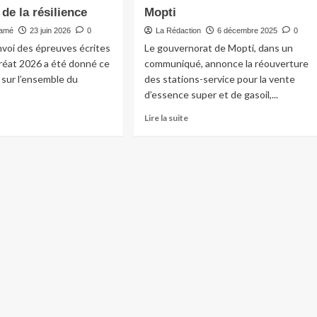
 de la résilience
Mopti
ramé
23 juin 2026
0
La Rédaction
6 décembre 2025
0
nvoi des épreuves écrites
Le gouvernorat de Mopti, dans un
réat 2026 a été donné ce
communiqué, annonce la réouverture
n sur l’ensemble du
des stations-service pour la vente
d’essence super et de gasoil,...
Lire la suite