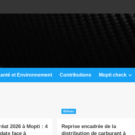
anté et Environnement
Contributions
Mopti check
Brèves
éat 2026 à Mopti : 4
Reprise encadrée de la
dats face à
distribution de carburant à