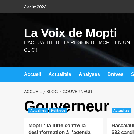
6 août 2026
La Voix de Mopti
L'ACTUALITÉ DE LA RÉGION DE MOPTI EN UN
CLIC !
Accueil
Actualités
Analyses
Brèves
S
ACCUEIL
BLOG
GOUVERNEUR
Gouverneur
Actualités
Politique
Actualités
Mopti : la lutte contre la
Baccalaur
désinformation à l’agenda
632 candi