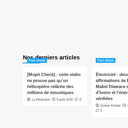
Nos derniers articles
Fact check
Fact check
[Mopti Check] : cette vidéo
Électricité : deu
ne prouve pas qu’un
affirmations de
hélicoptère relâche des
Mabel Diawara s
millions de moustiques
d’Ivoire et l’éne
vérifiées
La Rédaction
5 août 2026
0
Oumar Kontao
0