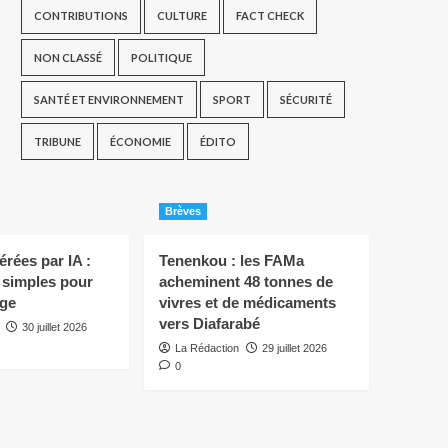
CONTRIBUTIONS
CULTURE
FACT CHECK
NON CLASSÉ
POLITIQUE
SANTÉ ET ENVIRONNEMENT
SPORT
SÉCURITÉ
TRIBUNE
ÉCONOMIE
ÉDITO
Brèves
rées par IA :
Tenenkou : les FAMa
s simples pour
acheminent 48 tonnes de
ège
vivres et de médicaments
vers Diafarabé
30 juillet 2026
La Rédaction
29 juillet 2026
0