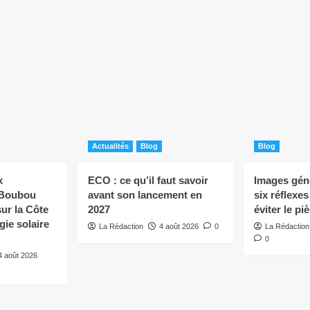
Actualités
Blog
Blog
x
ECO : ce qu’il faut savoir
Images géné
 Boubou
avant son lancement en
six réflexe
ur la Côte
2027
éviter le pi
rgie solaire
La Rédaction
4 août 2026
0
La Rédaction
0
4 août 2026