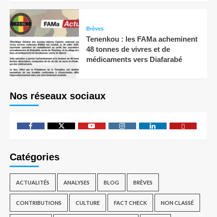
Brèves
Tenenkou : les FAMa acheminent
48 tonnes de vivres et de
médicaments vers Diafarabé
Nos réseaux sociaux
Catégories
ACTUALITÉS
ANALYSES
BLOG
BRÈVES
CONTRIBUTIONS
CULTURE
FACT CHECK
NON CLASSÉ