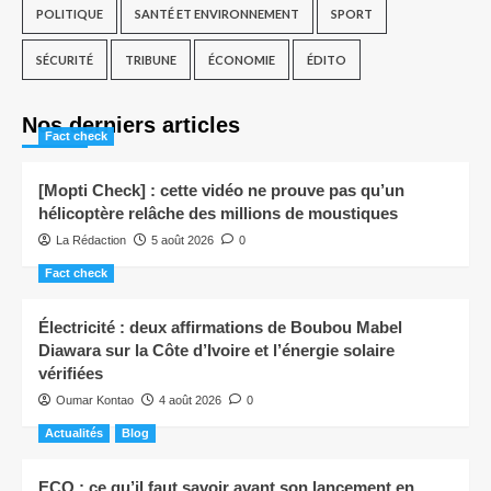
POLITIQUE
SANTÉ ET ENVIRONNEMENT
SPORT
SÉCURITÉ
TRIBUNE
ÉCONOMIE
ÉDITO
Nos derniers articles
Fact check
[Mopti Check] : cette vidéo ne prouve pas qu’un
hélicoptère relâche des millions de moustiques
La Rédaction
5 août 2026
0
Fact check
Électricité : deux affirmations de Boubou Mabel
Diawara sur la Côte d’Ivoire et l’énergie solaire
vérifiées
Oumar Kontao
4 août 2026
0
Actualités
Blog
ECO : ce qu’il faut savoir avant son lancement en