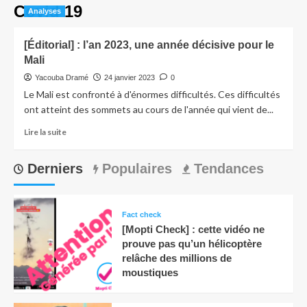
Covid 19
Analyses
[Éditorial] : l’an 2023, une année décisive pour le
Mali
Yacouba Dramé
24 janvier 2023
0
Le Mali est confronté à d'énormes difficultés. Ces difficultés
ont atteint des sommets au cours de l'année qui vient de...
Lire la suite
Derniers
Populaires
Tendances
Fact check
[Mopti Check] : cette vidéo ne
prouve pas qu’un hélicoptère
relâche des millions de
moustiques