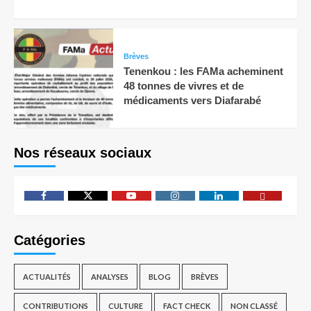
Brèves
Tenenkou : les FAMa acheminent
48 tonnes de vivres et de
médicaments vers Diafarabé
Nos réseaux sociaux
Catégories
ACTUALITÉS
ANALYSES
BLOG
BRÈVES
CONTRIBUTIONS
CULTURE
FACT CHECK
NON CLASSÉ