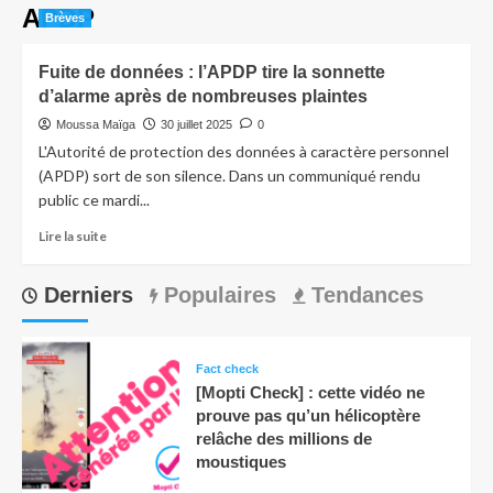
APDP
Brèves
Fuite de données : l’APDP tire la sonnette
d’alarme après de nombreuses plaintes
Moussa Maïga
30 juillet 2025
0
L'Autorité de protection des données à caractère personnel
(APDP) sort de son silence. Dans un communiqué rendu
public ce mardi...
Lire la suite
Derniers
Populaires
Tendances
Fact check
[Mopti Check] : cette vidéo ne
prouve pas qu’un hélicoptère
relâche des millions de
moustiques