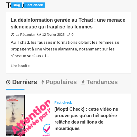
Tchad
Blog
Fact check
La désinformation genrée au Tchad : une menace
silencieuse qui fragilise les femmes
La Rédaction
12 février 2025
0
Au Tchad, les fausses informations ciblant les femmes se
propagent à une vitesse alarmante, notamment sur les
réseaux sociaux et...
Lire la suite
Derniers
Populaires
Tendances
Fact check
[Mopti Check] : cette vidéo ne
prouve pas qu’un hélicoptère
relâche des millions de
moustiques