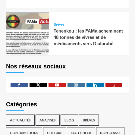
Brèves
Tenenkou : les FAMa acheminent
48 tonnes de vivres et de
médicaments vers Diafarabé
Nos réseaux sociaux
Catégories
ACTUALITÉS
ANALYSES
BLOG
BRÈVES
CONTRIBUTIONS
CULTURE
FACT CHECK
NON CLASSÉ