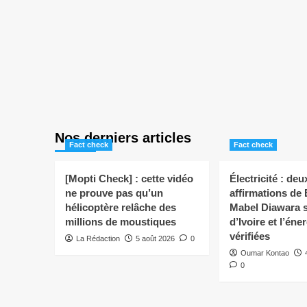
Nos derniers articles
Fact check
Fact check
[Mopti Check] : cette vidéo
Électricité : deu
ne prouve pas qu’un
affirmations de
hélicoptère relâche des
Mabel Diawara s
millions de moustiques
d’Ivoire et l’éne
vérifiées
La Rédaction
5 août 2026
0
Oumar Kontao
0