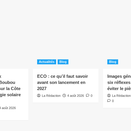
Actualités
Blog
Blog
x
ECO : ce qu’il faut savoir
Images géné
 Boubou
avant son lancement en
six réflexe
ur la Côte
2027
éviter le pi
rgie solaire
La Rédaction
4 août 2026
0
La Rédaction
0
4 août 2026