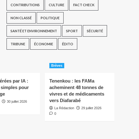
CONTRIBUTIONS
CULTURE
FACT CHECK
NON CLASSÉ
POLITIQUE
SANTÉ ET ENVIRONNEMENT
SPORT
SÉCURITÉ
TRIBUNE
ÉCONOMIE
ÉDITO
Brèves
rées par IA :
Tenenkou : les FAMa
s simples pour
acheminent 48 tonnes de
ège
vivres et de médicaments
vers Diafarabé
30 juillet 2026
La Rédaction
29 juillet 2026
0