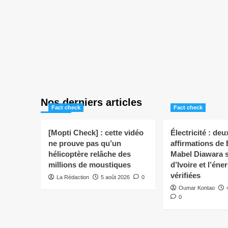
Nos derniers articles
Fact check
Fact check
[Mopti Check] : cette vidéo
Électricité : deu
ne prouve pas qu’un
affirmations de
hélicoptère relâche des
Mabel Diawara s
millions de moustiques
d’Ivoire et l’éne
vérifiées
La Rédaction
5 août 2026
0
Oumar Kontao
0