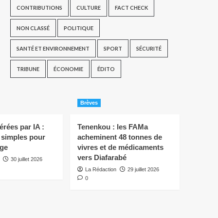
CONTRIBUTIONS
CULTURE
FACT CHECK
NON CLASSÉ
POLITIQUE
SANTÉ ET ENVIRONNEMENT
SPORT
SÉCURITÉ
TRIBUNE
ÉCONOMIE
ÉDITO
Brèves
rées par IA :
Tenenkou : les FAMa
s simples pour
acheminent 48 tonnes de
ège
vivres et de médicaments
vers Diafarabé
30 juillet 2026
La Rédaction
29 juillet 2026
0