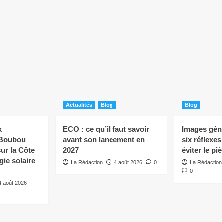
Actualités
Blog
Blog
x
ECO : ce qu’il faut savoir
Images géné
 Boubou
avant son lancement en
six réflexe
ur la Côte
2027
éviter le pi
rgie solaire
La Rédaction
4 août 2026
0
La Rédaction
0
4 août 2026