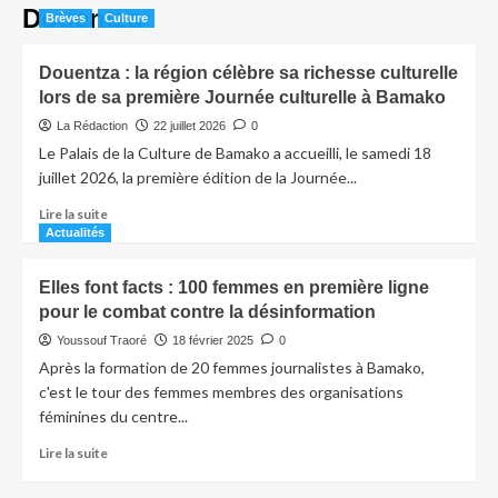
Douentza
Brèves
Culture
Douentza : la région célèbre sa richesse culturelle
lors de sa première Journée culturelle à Bamako
La Rédaction
22 juillet 2026
0
Le Palais de la Culture de Bamako a accueilli, le samedi 18
juillet 2026, la première édition de la Journée...
Lire la suite
Actualités
Elles font facts : 100 femmes en première ligne
pour le combat contre la désinformation
Youssouf Traoré
18 février 2025
0
Après la formation de 20 femmes journalistes à Bamako,
c'est le tour des femmes membres des organisations
féminines du centre...
Lire la suite