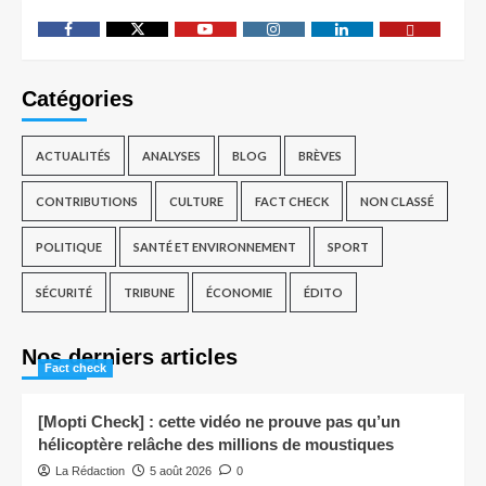
Catégories
ACTUALITÉS
ANALYSES
BLOG
BRÈVES
CONTRIBUTIONS
CULTURE
FACT CHECK
NON CLASSÉ
POLITIQUE
SANTÉ ET ENVIRONNEMENT
SPORT
SÉCURITÉ
TRIBUNE
ÉCONOMIE
ÉDITO
Nos derniers articles
Fact check
[Mopti Check] : cette vidéo ne prouve pas qu’un
hélicoptère relâche des millions de moustiques
La Rédaction
5 août 2026
0