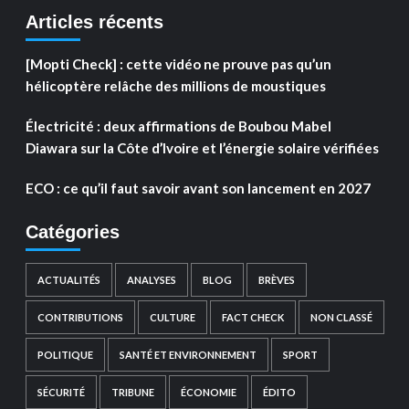
Articles récents
[Mopti Check] : cette vidéo ne prouve pas qu’un
hélicoptère relâche des millions de moustiques
Électricité : deux affirmations de Boubou Mabel
Diawara sur la Côte d’Ivoire et l’énergie solaire vérifiées
ECO : ce qu’il faut savoir avant son lancement en 2027
Catégories
ACTUALITÉS
ANALYSES
BLOG
BRÈVES
CONTRIBUTIONS
CULTURE
FACT CHECK
NON CLASSÉ
POLITIQUE
SANTÉ ET ENVIRONNEMENT
SPORT
SÉCURITÉ
TRIBUNE
ÉCONOMIE
ÉDITO