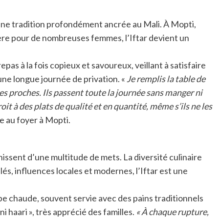
une tradition profondément ancrée au Mali. À Mopti,
ère pour de nombreuses femmes, l’Iftar devient un
pas à la fois copieux et savoureux, veillant à satisfaire
une longue journée de privation. «
Je remplis la table de
es proches. Ils passent toute la journée sans manger ni
oit à des plats de qualité et en quantité, même s’ils ne les
 au foyer à Mopti.
arnissent d’une multitude de mets. La diversité culinaire
és, influences locales et modernes, l’Iftar est une
pe chaude, souvent servie avec des pains traditionnels
ani haari », très apprécié des familles.
« À chaque rupture,