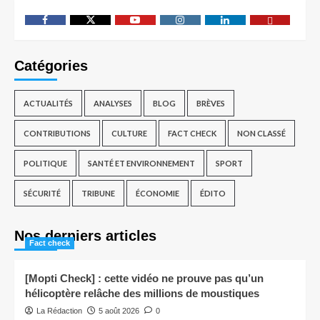
Catégories
ACTUALITÉS
ANALYSES
BLOG
BRÈVES
CONTRIBUTIONS
CULTURE
FACT CHECK
NON CLASSÉ
POLITIQUE
SANTÉ ET ENVIRONNEMENT
SPORT
SÉCURITÉ
TRIBUNE
ÉCONOMIE
ÉDITO
Nos derniers articles
Fact check
[Mopti Check] : cette vidéo ne prouve pas qu’un
hélicoptère relâche des millions de moustiques
La Rédaction
5 août 2026
0