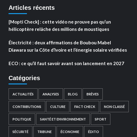
Articles récents
[Mopti Check] : cette vidéo ne prouve pas qu’un
hélicoptère relâche des millions de moustiques
Électricité : deux affirmations de Boubou Mabel
Diawara sur la Côte d’Ivoire et l’énergie solaire vérifiées
ECO : ce qu’il faut savoir avant son lancement en 2027
Catégories
ACTUALITÉS
ANALYSES
BLOG
BRÈVES
CONTRIBUTIONS
CULTURE
FACT CHECK
NON CLASSÉ
POLITIQUE
SANTÉ ET ENVIRONNEMENT
SPORT
SÉCURITÉ
TRIBUNE
ÉCONOMIE
ÉDITO