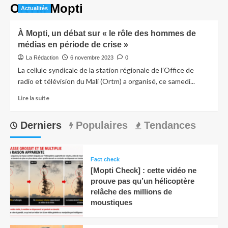
ORTM Mopti
Actualités
À Mopti, un débat sur « le rôle des hommes de
médias en période de crise »
La Rédaction
6 novembre 2023
0
La cellule syndicale de la station régionale de l’Office de
radio et télévision du Mali (Ortm) a organisé, ce samedi...
Lire la suite
Derniers
Populaires
Tendances
Fact check
[Mopti Check] : cette vidéo ne
prouve pas qu’un hélicoptère
relâche des millions de
moustiques