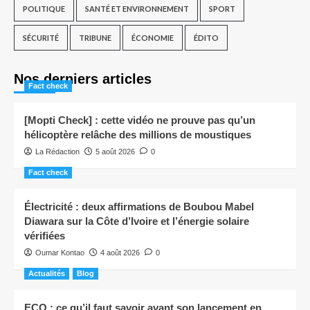
POLITIQUE
SANTÉ ET ENVIRONNEMENT
SPORT
SÉCURITÉ
TRIBUNE
ÉCONOMIE
ÉDITO
Nos derniers articles
Fact check
[Mopti Check] : cette vidéo ne prouve pas qu’un
hélicoptère relâche des millions de moustiques
La Rédaction
5 août 2026
0
Fact check
Électricité : deux affirmations de Boubou Mabel
Diawara sur la Côte d’Ivoire et l’énergie solaire
vérifiées
Oumar Kontao
4 août 2026
0
Actualités
Blog
ECO : ce qu’il faut savoir avant son lancement en