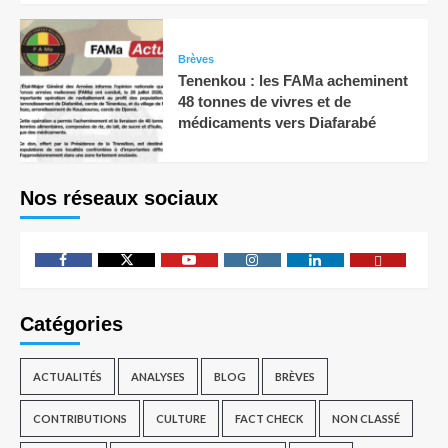
Brèves
Tenenkou : les FAMa acheminent
48 tonnes de vivres et de
médicaments vers Diafarabé
Nos réseaux sociaux
Catégories
ACTUALITÉS
ANALYSES
BLOG
BRÈVES
CONTRIBUTIONS
CULTURE
FACT CHECK
NON CLASSÉ